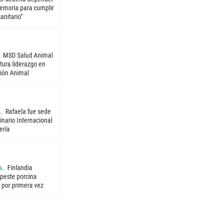
emoria para cumplir
sanitario"
MSD Salud Animal
tura liderazgo en
ión Animal
Rafaela fue sede
nario Internacional
ería
s
Finlandia
 peste porcina
 por primera vez