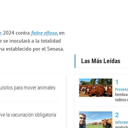
n
2024 contra
fiebre aftosa
, en
e se inoculará a la totalidad
ma establecido por el Senasa.
Las Más Leídas
quisitos para mover animales
Prevenc
hembras
rodeos d
lve la vacunación obligatoria
Informe
product