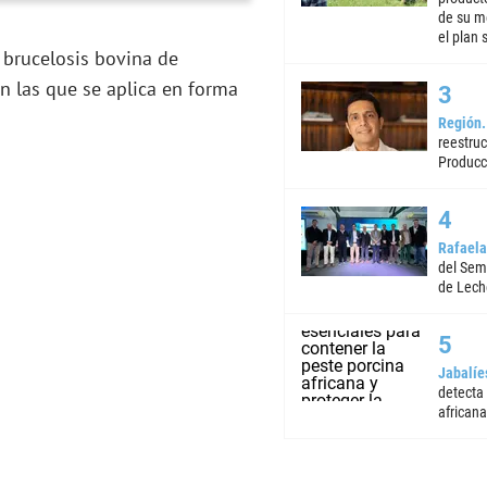
de su m
el plan 
 brucelosis bovina de
n las que se aplica en forma
Región
reestruc
Producc
Rafaela
del Semi
de Lech
Jabalíe
detecta
africana