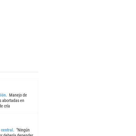
ión
Manejo de
 abortadas en
e cría
 central
"Ningún
or debería depender