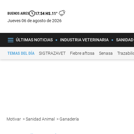
17:54 HS.
11°
BUENOS AIRES
jueves 06 de agosto de 2026
ÚLTIMAS NOTICIAS
INDUSTRIA VETERINARIA
SANIDAD
TEMAS DEL DÍA
SIGTRAZAVET
Fiebre aftosa
Senasa
Trazabil
Motivar
>
Sanidad Animal
>
Ganadería