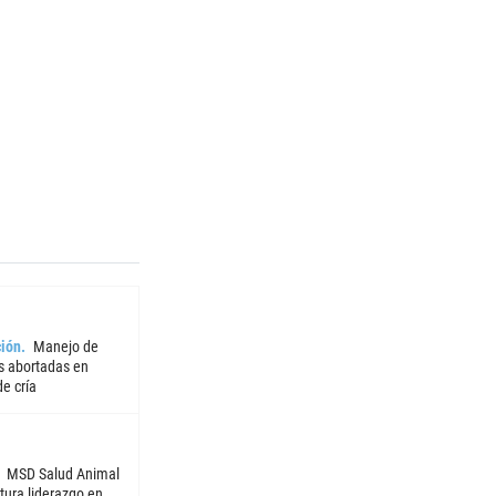
ión
Manejo de
 abortadas en
e cría
MSD Salud Animal
tura liderazgo en