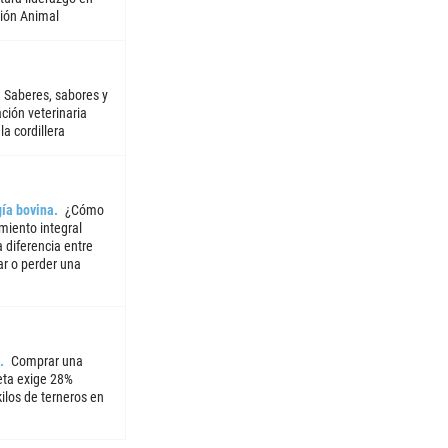
ión Animal
Saberes, sabores y
ción veterinaria
la cordillera
ía bovina
¿Cómo
miento integral
 diferencia entre
ar o perder una
Comprar una
ta exige 28%
ilos de terneros en