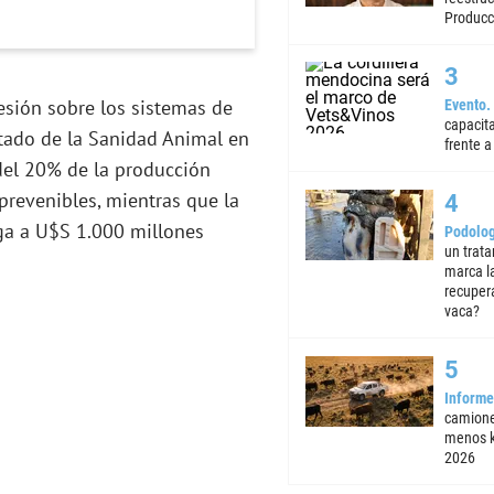
Producc
sión sobre los sistemas de
Evento
capacita
stado de la Sanidad Animal en
frente a 
del 20% de la producción
revenibles, mientras que la
ega a U$S 1.000 millones
Podolog
un trata
marca la
recuper
vaca?
Informe
camione
menos k
2026