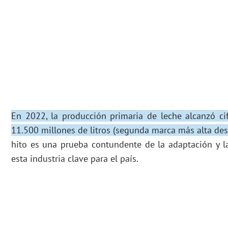
En 2022, la producción primaria de leche alcanzó cif
11.500 millones de litros (segunda marca más alta des
hito es una prueba contundente de la adaptación y 
esta industria clave para el país.