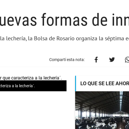
nuevas formas de in
la lechería, la Bolsa de Rosario organiza la séptima e
Compartí esta nota:
LO QUE SE LEE AHO
eriza a la lechería´.