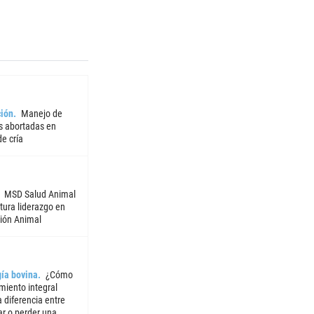
ión
Manejo de
 abortadas en
e cría
MSD Salud Animal
tura liderazgo en
ión Animal
ía bovina
¿Cómo
miento integral
 diferencia entre
ar o perder una