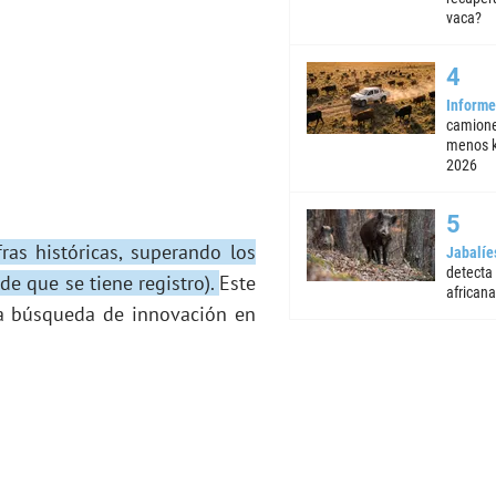
vaca?
Informe
camione
menos k
2026
ras históricas, superando los
Jabalíe
detecta
de que se tiene registro).
Este
africana
la búsqueda de innovación en