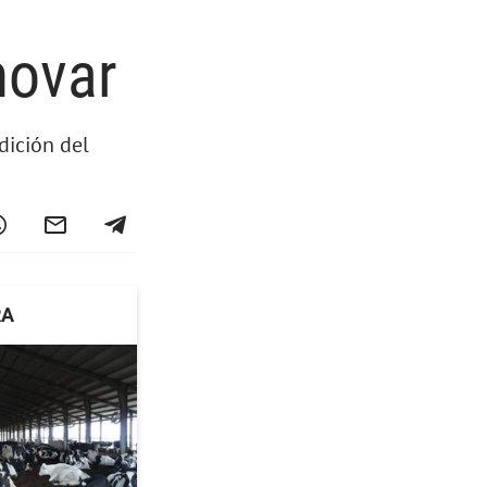
novar
dición del
RA