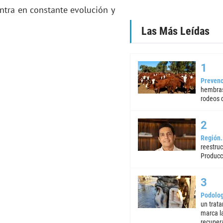
entra en constante evolución y
Las Más Leídas
Prevenc
hembras
rodeos d
Región
reestruc
Producc
Podolog
un trata
marca la
recuper