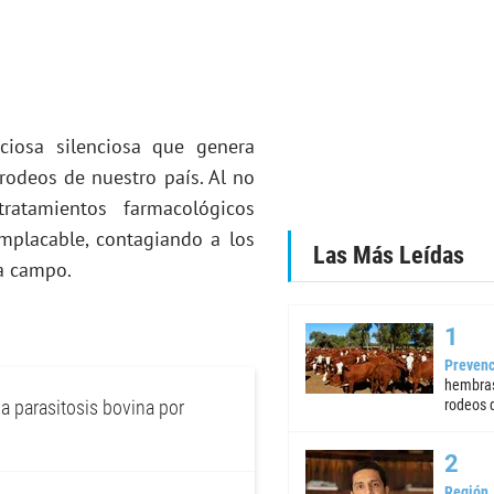
iosa silenciosa que genera
rodeos de nuestro país. Al no
ratamientos farmacológicos
implacable, contagiando a los
Las Más Leídas
 a campo.
Prevenc
hembras
la parasitosis bovina por
rodeos d
Región