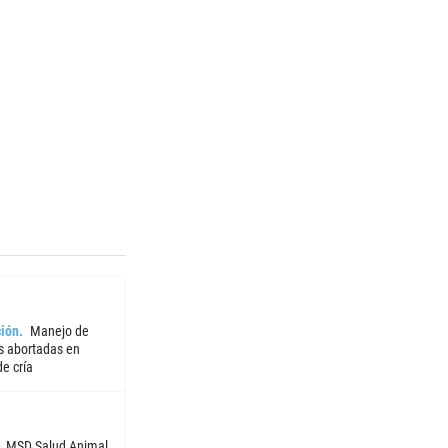
ión
Manejo de
 abortadas en
e cría
MSD Salud Animal