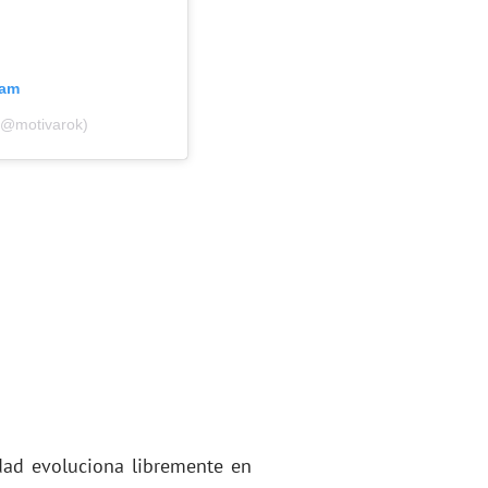
ram
(@motivarok)
dad evoluciona libremente en