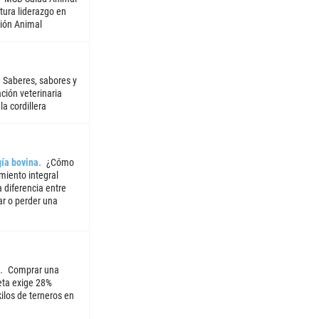
tura liderazgo en
ión Animal
Saberes, sabores y
ción veterinaria
la cordillera
ía bovina
¿Cómo
miento integral
 diferencia entre
ar o perder una
Comprar una
ta exige 28%
ilos de terneros en