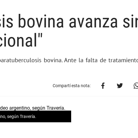
is bovina avanza si
cional"
paratuberculosis bovina. Ante la falta de tratamient
Compartí esta nota:
ino, según Travería.