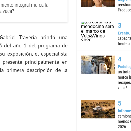
iento integral marca la
reestruc
Producc
a vaca?
Evento
Gabriel Travería brindó una
capacita
frente a 
a 3 del año 1 del programa de
u exposición, el especialista
a presente principalmente en
Podolog
la primera descripción de la
un trata
marca la
recuper
vaca?
Informe
camione
menos k
2026