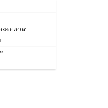
os con el Senasa"
l
cas