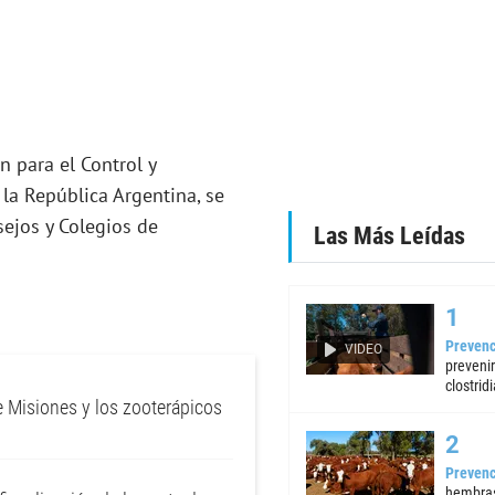
n para el Control y
la República Argentina, se
sejos y Colegios de
Las Más Leídas
Prevenc
VIDEO
preveni
clostrid
e Misiones y los zooterápicos
Prevenc
hembras