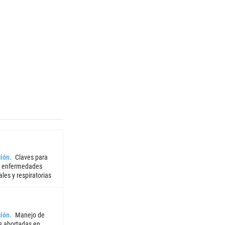
ión
Claves para
r enfermedades
iales y respiratorias
ión
Manejo de
 abortadas en