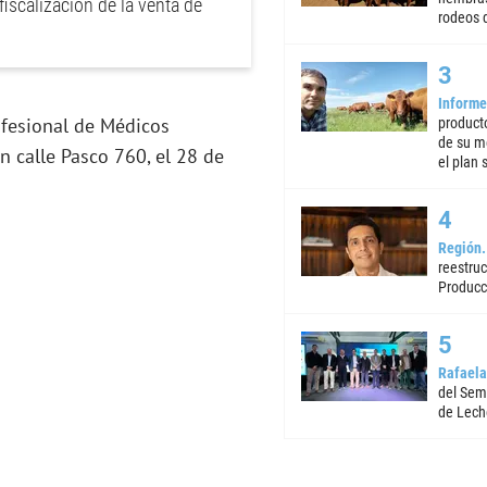
iscalización de la venta de
rodeos d
Informe
ofesional de Médicos
product
de su m
n calle Pasco 760, el 28 de
el plan 
Región
reestruc
Producc
Rafaela
del Semi
de Lech