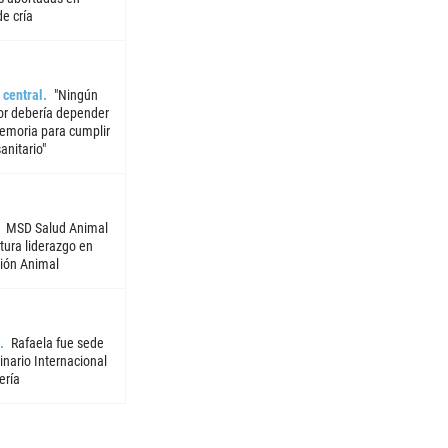
e cría
 central
"Ningún
or debería depender
emoria para cumplir
sanitario"
MSD Salud Animal
tura liderazgo en
ión Animal
Rafaela fue sede
nario Internacional
ería