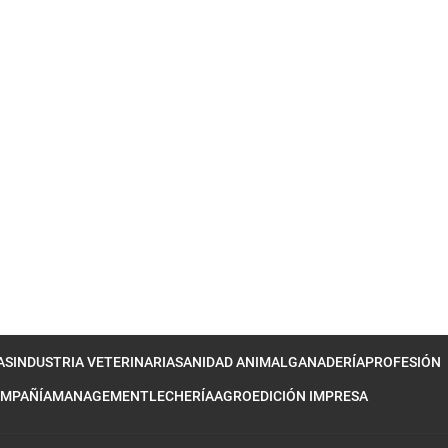
AS
INDUSTRIA VETERINARIA
SANIDAD ANIMAL
GANADERÍA
PROFESIÓN
OMPAÑÍA
MANAGEMENT
LECHERÍA
AGRO
EDICIÓN IMPRESA