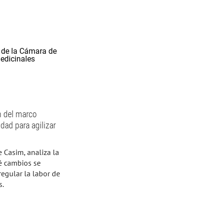
n del marco
dad para agilizar
e Casim, analiza la
ué cambios se
regular la labor de
s.