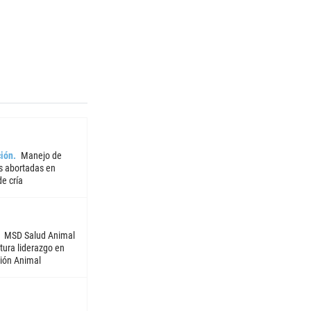
ión
Manejo de
 abortadas en
e cría
MSD Salud Animal
tura liderazgo en
ión Animal