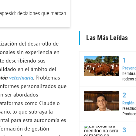
apresid: decisiones que marcan
Las Más Leídas
ización del desarrollo de
onales sin experiencia en
te describiendo sus
Prevenc
olidado en el ámbito del
hembras
sión
veterinaria
. Problemas
rodeos d
 informes personalizados que
en ser abordados
Plataformas como Claude o
Región
reestruc
ario, lo que subraya la
Producc
ental para esta autonomía es
nformación de gestión