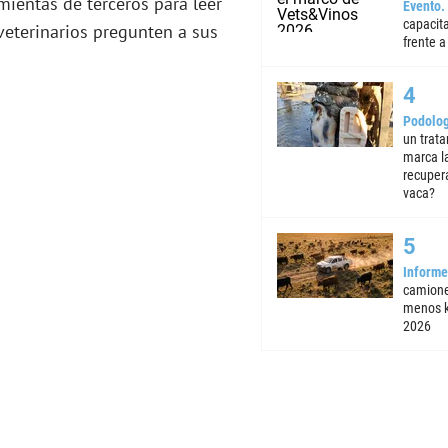
mientas de terceros para leer
Evento
capacita
s veterinarios pregunten a sus
frente a 
Podolog
un trata
marca la
recuper
vaca?
Informe
camione
menos k
2026