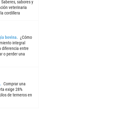
Saberes, sabores y
ción veterinaria
la cordillera
ía bovina
¿Cómo
miento integral
 diferencia entre
ar o perder una
Comprar una
ta exige 28%
ilos de terneros en