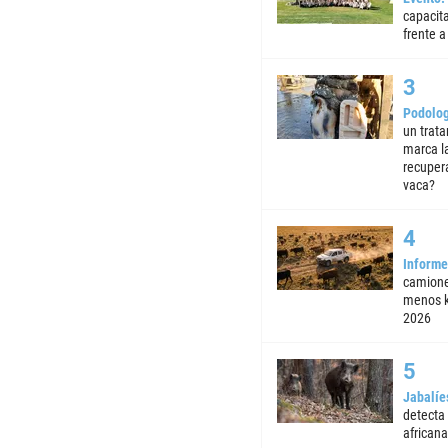
capacita
frente a 
Podolog
un trata
marca la
recuper
vaca?
Informe
camione
menos k
2026
Jabalíe
detecta
africana