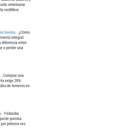
ción veterinaria
la cordillera
ía bovina
¿Cómo
miento integral
 diferencia entre
ar o perder una
Comprar una
ta exige 28%
ilos de terneros en
s
Finlandia
 peste porcina
 por primera vez