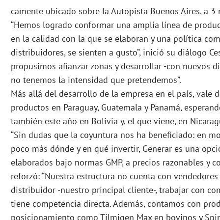
camente ubicado sobre la Autopista Buenos Aires, a 3 
“Hemos logrado conformar una amplia línea de product
en la calidad con la que se elaboran y una política come
distribuidores, se sienten a gusto”, inició su diálogo Ce
propusimos afianzar zonas y desarrollar -con nuevos d
no tenemos la intensidad que pretendemos”.
Más allá del desarrollo de la empresa en el país, vale 
productos en Paraguay, Guatemala y Panamá, esperando
también este año en Bolivia y, el que viene, en Nicarag
“Sin dudas que la coyuntura nos ha beneficiado: en m
poco más dónde y en qué invertir, Generar es una opci
elaborados bajo normas GMP, a precios razonables y co
reforzó: “Nuestra estructura no cuenta con vendedores e
distribuidor -nuestro principal cliente-, trabajar con 
tiene competencia directa. Además, contamos con prod
posicionamiento como Tilmigen Max en bovinos y Spi