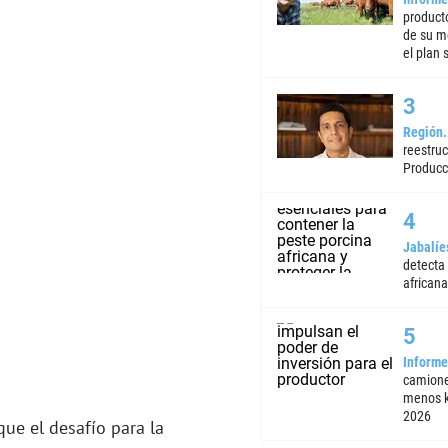
product
de su m
el plan 
Región
reestruc
Producc
Jabalíe
detecta
africana
Informe
camione
menos k
2026
que el desafío para la