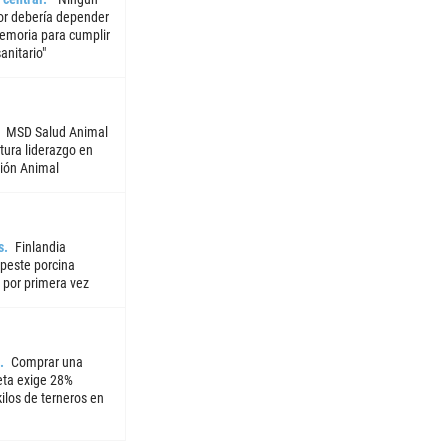
or debería depender
emoria para cumplir
sanitario"
MSD Salud Animal
tura liderazgo en
ión Animal
s
Finlandia
 peste porcina
 por primera vez
Comprar una
ta exige 28%
ilos de terneros en