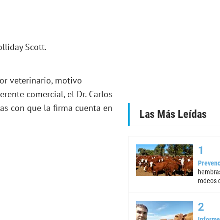
lliday Scott.
or veterinario, motivo
rente comercial, el Dr. Carlos
inas con que la firma cuenta en
Las Más Leídas
Prevenc
hembras
rodeos d
Informe