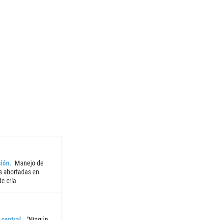
ión
Manejo de
 abortadas en
e cría
 central
"Ningún