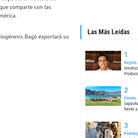
 que comparte con las
mérica.
Las Más Leídas
 Biogénesis Bagó exportará su
Región
reestruc
Producc
Evento
capacita
frente a 
Podolog