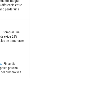
miento integral
 diferencia entre
ar o perder una
Comprar una
ta exige 28%
ilos de terneros en
s
Finlandia
 peste porcina
 por primera vez