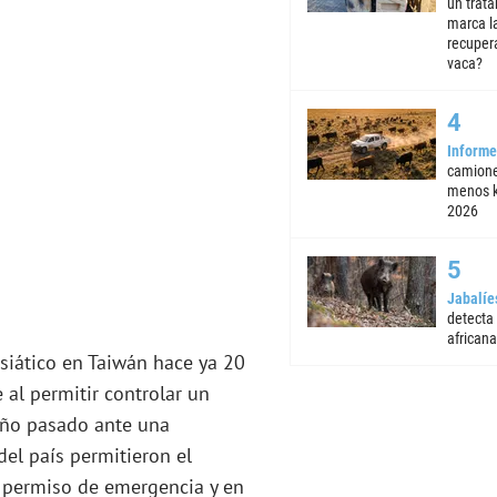
un trata
marca la
recuper
vaca?
Informe
camione
menos k
2026
Jabalíe
detecta
africana
siático en Taiwán hace ya 20
al permitir controlar un
año pasado ante una
del país permitieron el
 permiso de emergencia y en