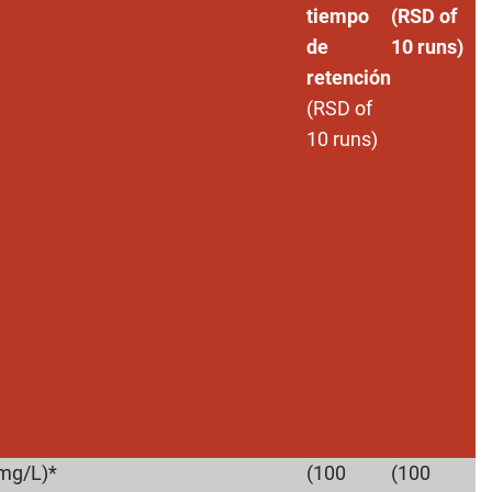
tiempo
(RSD of
de
10 runs)
retención
(RSD of
10 runs)
mg/L)*
(100
(100