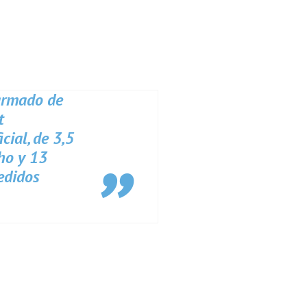
armado de
t
cial, de 3,5
ho y 13
edidos