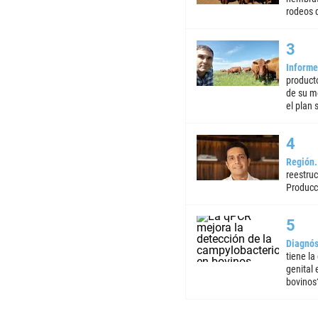
rodeos d
Informe
product
de su m
el plan 
Región
reestruc
Producc
Diagnós
tiene la
genital
bovinos