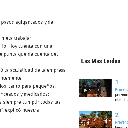
 a pasos agigantados y da
 meta trabajar
rio. Hoy cuenta con una
de punta que da cuenta del
Las Más Leídas
só la actualidad de la empresa
ientemente.
ios, tanto para pequeños,
Prevenc
VIDEO
anceados y medicados;
preveni
clostrid
s siempre cumplir todas las
”, explicó nuestra
Prevenc
hembras