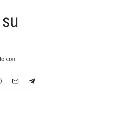
 su
do con