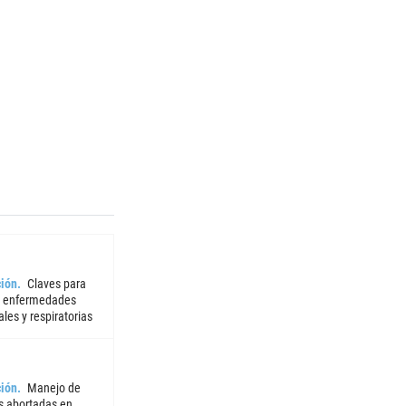
ión
Claves para
r enfermedades
iales y respiratorias
ión
Manejo de
 abortadas en