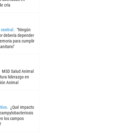
e cría
 central
"Ningún
or debería depender
emoria para cumplir
sanitario"
MSD Salud Animal
tura liderazgo en
ión Animal
tico
¿Qué impacto
 campylobacteriosis
 en los campos
?