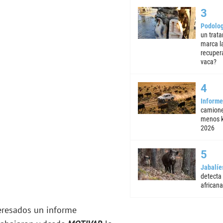
Podolog
un trata
marca la
recuper
vaca?
Informe
camione
menos k
2026
Jabalíe
detecta
africana
teresados un informe