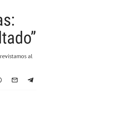
as:
ltado”
trevistamos al