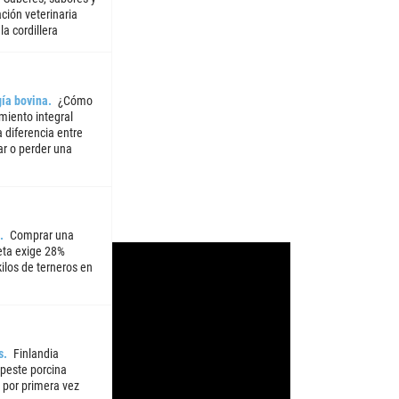
ción veterinaria
la cordillera
ía bovina
¿Cómo
miento integral
 diferencia entre
ar o perder una
Comprar una
ta exige 28%
ilos de terneros en
s
Finlandia
 peste porcina
 por primera vez