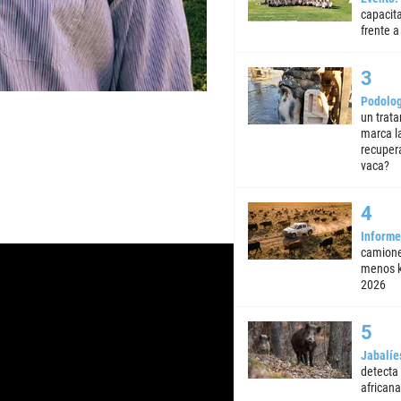
capacita
frente a 
Podolog
un trata
marca la
recuper
vaca?
Informe
camione
menos k
2026
Jabalíe
detecta
africana