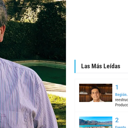
Las Más Leídas
Región
reestruc
Producc
Evento