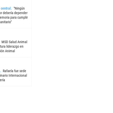
 central
"Ningún
or debería depender
emoria para cumplir
sanitario"
MSD Salud Animal
tura liderazgo en
ión Animal
Rafaela fue sede
nario Internacional
ería