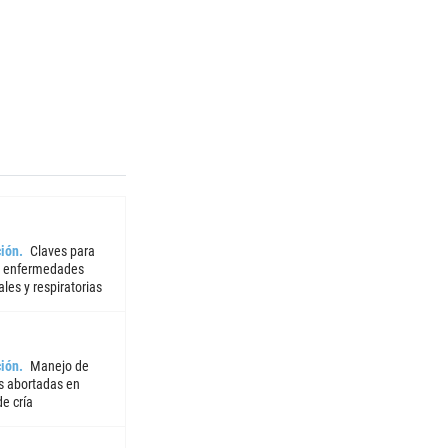
ión
Claves para
r enfermedades
iales y respiratorias
ión
Manejo de
 abortadas en
e cría