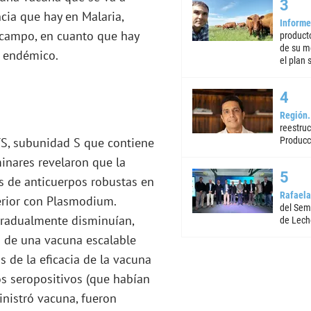
cia que hay en Malaria,
Informe
 campo, en cuanto que hay
product
de su m
e endémico.
el plan 
Región
reestruc
TS, subunidad S que contiene
Producc
minares revelaron que la
s de anticuerpos robustas en
Rafaela
erior con Plasmodium.
del Semi
 gradualmente disminuían,
de Lech
a de una vacuna escalable
s de la eficacia de la vacuna
s seropositivos (que habían
nistró vacuna, fueron