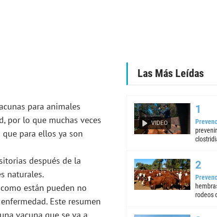
Las Más Leídas
vacunas para animales
d, por lo que muchas veces
Prevenc
VIDEO
preveni
que para ellos ya son
clostrid
sitorias después de la
s naturales.
Prevenc
 y como están pueden no
hembras
rodeos d
a enfermedad. Este resumen
r una vacuna que se va a