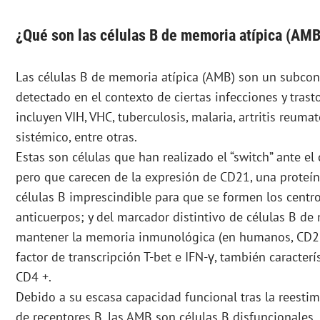
¿Qué son las células B de memoria atípica (AMB
Las células B de memoria atípica (AMB) son un subconj
detectado en el contexto de ciertas infecciones y tras
incluyen VIH, VHC, tuberculosis, malaria, artritis reuma
sistémico, entre otras.
Estas son células que han realizado el “switch” ante el
pero que carecen de la expresión de CD21, una proteí
células B imprescindible para que se formen los centr
anticuerpos; y del marcador distintivo de células B d
mantener la memoria inmunológica (en humanos, CD27
factor de transcripción T-bet e IFN-γ, también caracterí
CD4 +.
Debido a su escasa capacidad funcional tras la reestim
de receptores B, las AMB son células B disfuncionales