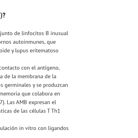
)?
unto de linfocitos B inusual
tornos autoinmunes, que
toide y lupus eritematoso
 contacto con el antígeno,
na de la membrana de la
os germinales y se produzcan
e memoria que colabora en
). Las AMB expresan el
sticas de las células T Th1
ulación in vitro con ligandos