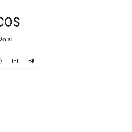
cos
án al