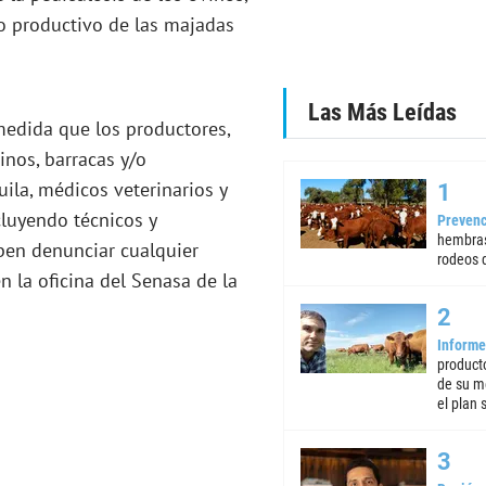
lo productivo de las majadas
Las Más Leídas
edida que los productores,
inos, barracas y/o
ila, médicos veterinarios y
cluyendo técnicos y
Prevenc
hembras
ben denunciar cualquier
rodeos d
n la oficina del Senasa de la
Informe
product
de su m
el plan 