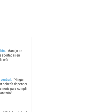
ión
Manejo de
 abortadas en
e cría
 central
"Ningún
or debería depender
emoria para cumplir
sanitario"