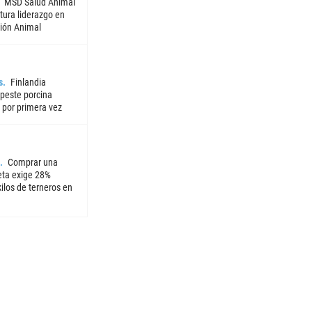
MSD Salud Animal
tura liderazgo en
ión Animal
s
Finlandia
 peste porcina
 por primera vez
Comprar una
ta exige 28%
ilos de terneros en