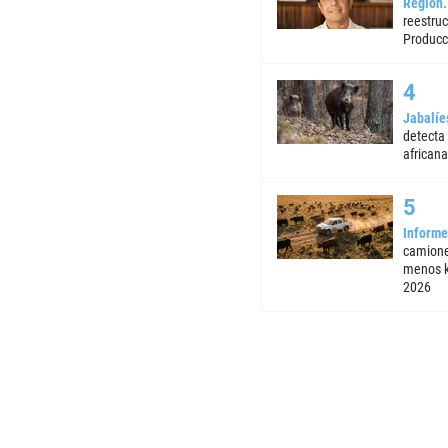
Región
reestruc
Producc
Jabalíe
detecta
africana
Informe
camione
menos k
2026