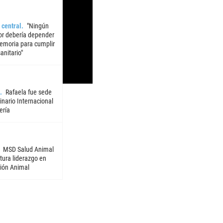
 central
"Ningún
or debería depender
emoria para cumplir
sanitario"
Rafaela fue sede
nario Internacional
ería
MSD Salud Animal
tura liderazgo en
ión Animal