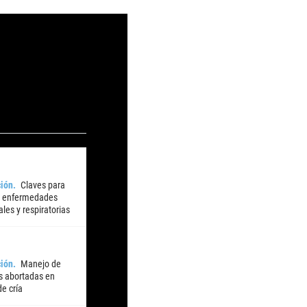
ión
Claves para
r enfermedades
iales y respiratorias
ión
Manejo de
 abortadas en
e cría