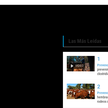
Las Más Leídas
Prevenc
VIDEO
preveni
clostrid
Prevenc
hembras
rodeos d