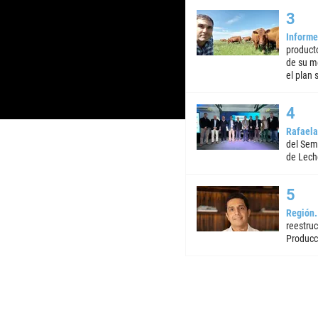
Informe
product
de su m
el plan 
Rafaela
del Semi
de Lech
Región
reestruc
Producc