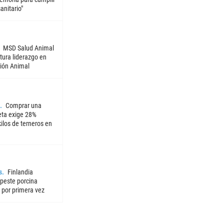
sanitario"
MSD Salud Animal
tura liderazgo en
ión Animal
Comprar una
ta exige 28%
ilos de terneros en
s
Finlandia
 peste porcina
 por primera vez