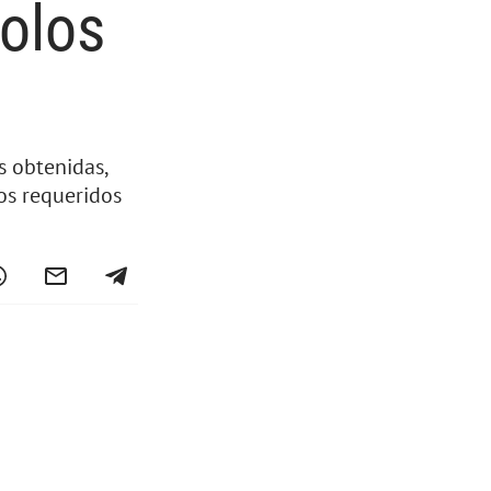
colos
s obtenidas,
os requeridos