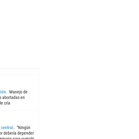
ión
Manejo de
 abortadas en
e cría
 central
"Ningún
or debería depender
emoria para cumplir