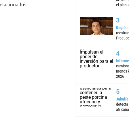
relacionados.
el plan 
Región
reestruc
Producc
Informe
camione
menos k
2026
Jabalíe
detecta
africana