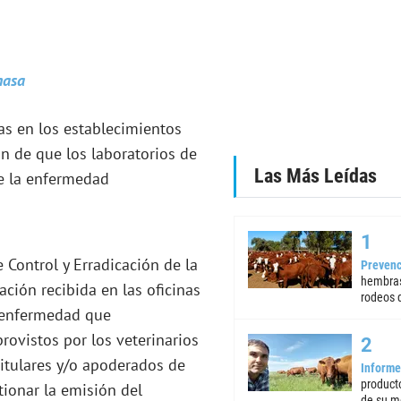
as en los establecimientos
fin de que los laboratorios de
Las Más Leídas
e la enfermedad
 Control y Erradicación de la
Prevenc
hembras
ación recibida en las oficinas
rodeos d
a enfermedad que
rovistos por los veterinarios
titulares y/o apoderados de
Informe
product
tionar la emisión del
de su m