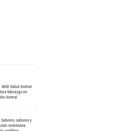
MSD Salud Animal
tura liderazgo en
ión Animal
Saberes, sabores y
ción veterinaria
la cordillera