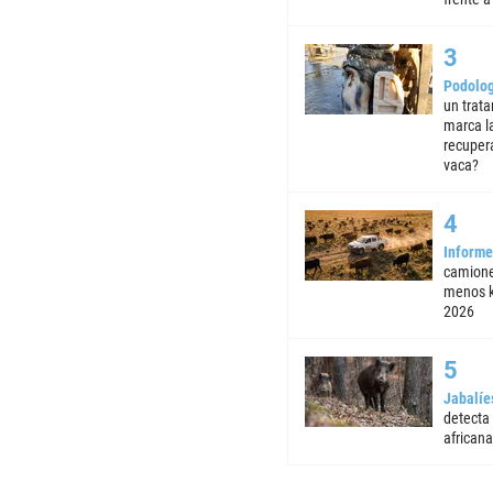
Podolog
un trata
marca la
recuper
vaca?
Informe
camione
menos k
2026
Jabalíe
detecta
africana