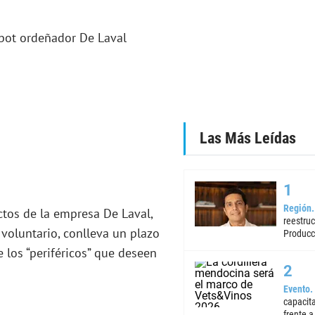
Las Más Leídas
Región
ctos de la empresa De Laval,
reestruc
voluntario, conlleva un plazo
Producc
 los “periféricos” que deseen
Evento
capacita
frente a 