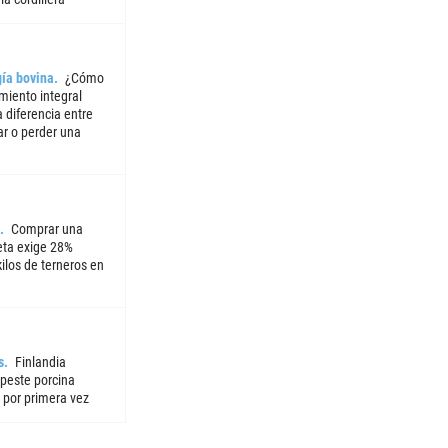
ía bovina
¿Cómo
miento integral
 diferencia entre
ar o perder una
Comprar una
ta exige 28%
ilos de terneros en
s
Finlandia
 peste porcina
 por primera vez