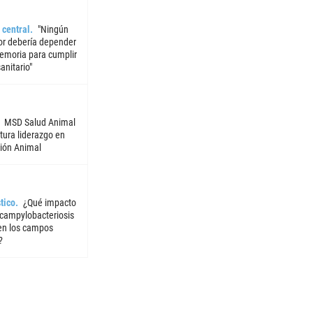
 central
"Ningún
or debería depender
emoria para cumplir
sanitario"
MSD Salud Animal
tura liderazgo en
ión Animal
tico
¿Qué impacto
 campylobacteriosis
 en los campos
?