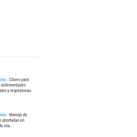
ión
Claves para
r enfermedades
iales y respiratorias
ión
Manejo de
 abortadas en
e cría