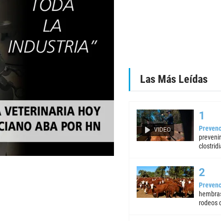
Las Más Leídas
Prevenc
VIDEO
preveni
clostrid
Prevenc
hembras
rodeos d