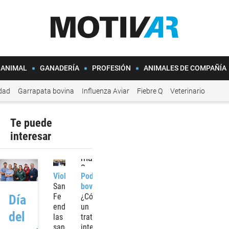
 ANIMAL
GANADERÍA
PROFESIÓN
ANIMALES DE COMPAÑÍA
idad
Garrapata bovina
Influenza Aviar
Fiebre Q
Veterinario
Te puede
interesar
Violencia
Podología
Santa
bovina
Fe
¿Cómo
Día
endurece
un
del
las
tratamiento
sanciones
integral