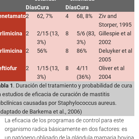
Días
Cura
Días
Cura
enetamato
2
62, 7%
4
68, 8%
Ziv and
Storper, 1995
rlimicina
2
2/15 (13,
8
5/6 (83,
Gillespie et al
3%)
3%)
2002
rlimicina
2
56%
8
86%
Deluyker et al
2005
ftiofur
2
1/15 (13,
8
4/11
Oliver et al
3%)
(36%)
2004
bla 1
. Duración del tratamiento y probabilidad de cura
 estudios de eficacia de curación de mastitis
bclínicas causadas por Staphylococcus aureus.
daptado de Barkema et al., 2006)
La eficacia de los programas de control para este
organismo radica básicamente en dos factores: es
un patógeno obligado de la glándula mamaria bovina