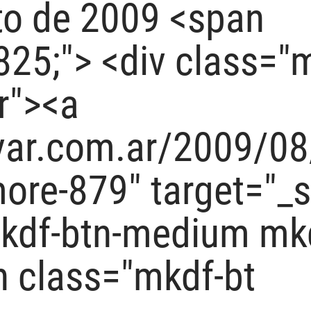
to de 2009 <span
825;"> <div class="
r"><a
ivar.com.ar/2009/08
ore-879" target="_s
mkdf-btn-medium mk
n class="mkdf-bt