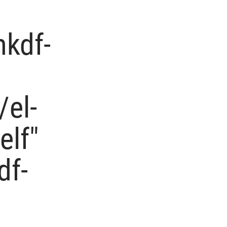
mkdf-
/el-
elf"
df-