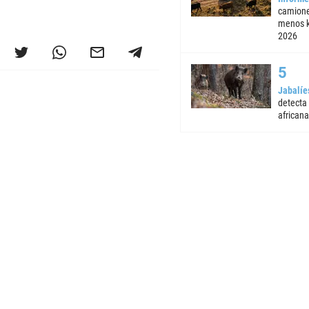
camione
menos k
2026
Jabalíe
detecta
africana