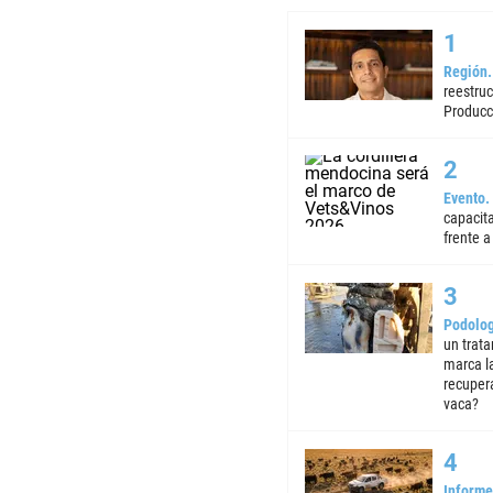
Región
reestruc
Producc
Evento
capacita
frente a 
Podolog
un trata
marca la
recuper
vaca?
Informe