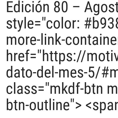
Edición 80 – Agos
style="color: #b93
more-link-containe
href="https://mot
dato-del-mes-5/#m
class="mkdf-btn 
btn-outline"> <spa