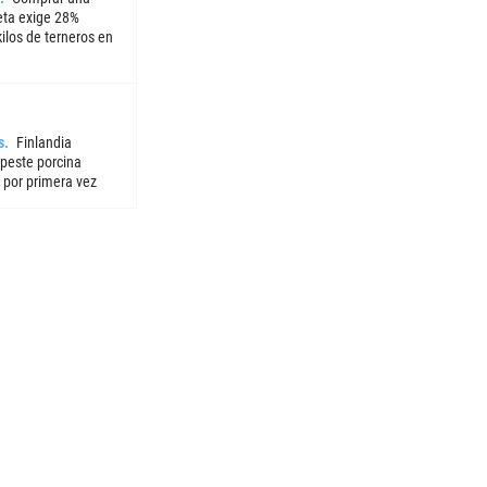
ta exige 28%
ilos de terneros en
s
Finlandia
 peste porcina
 por primera vez