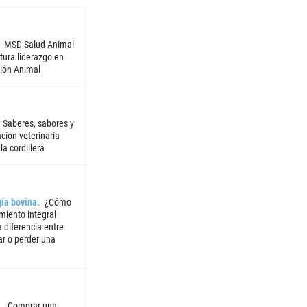
MSD Salud Animal
tura liderazgo en
ión Animal
Saberes, sabores y
ción veterinaria
la cordillera
ía bovina
¿Cómo
miento integral
 diferencia entre
ar o perder una
Comprar una