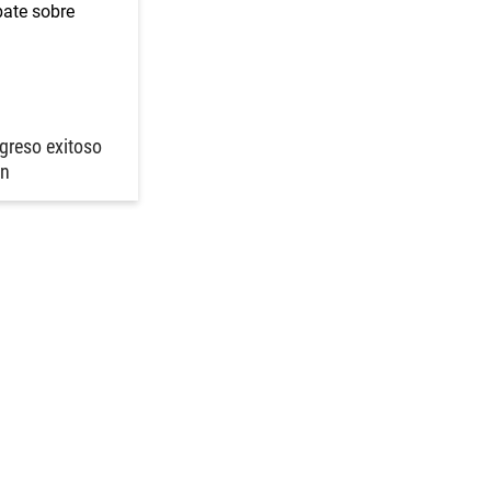
greso exitoso
ón