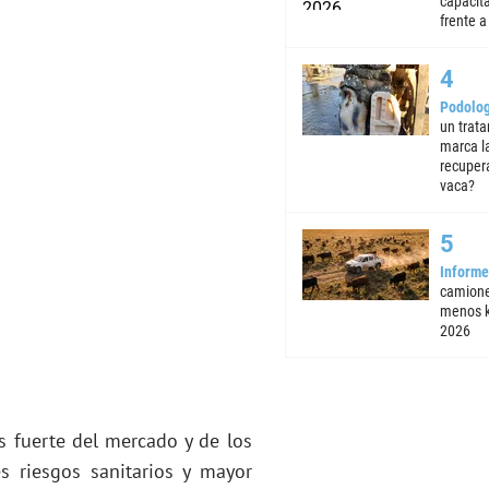
capacita
frente a 
Podolog
un trata
marca la
recuper
vaca?
Informe
camione
menos k
2026
 fuerte del mercado y de los
s riesgos sanitarios y mayor