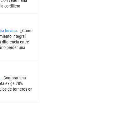
ción veterinaria
la cordillera
ía bovina
¿Cómo
miento integral
 diferencia entre
ar o perder una
Comprar una
ta exige 28%
ilos de terneros en