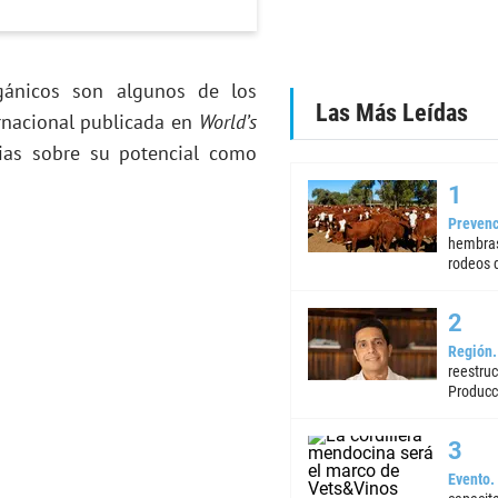
rgánicos son algunos de los
Las Más Leídas
ernacional publicada en
World’s
ias sobre su potencial como
Prevenc
hembras
rodeos d
Región
reestruc
Producc
Evento