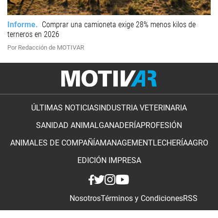
Informe
Comprar una camioneta exige 28% menos kilos de
terneros en 2026
Por Redacción de MOTIVAR
ÚLTIMAS NOTICIAS
INDUSTRIA VETERINARIA
SANIDAD ANIMAL
GANADERÍA
PROFESIÓN
ANIMALES DE COMPAÑÍA
MANAGEMENT
LECHERÍA
AGRO
EDICIÓN IMPRESA
Nosotros
Términos y Condiciones
RSS