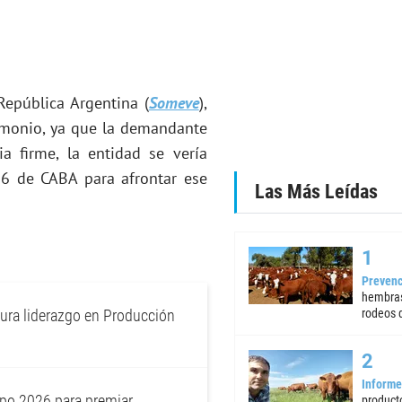
República Argentina (
Someve
),
rimonio, ya que la demandante
a firme, la entidad se vería
56 de CABA para afrontar ese
Las Más Leídas
Prevenc
hembras
ura liderazgo en Producción
rodeos d
Informe
po 2026 para premiar
product