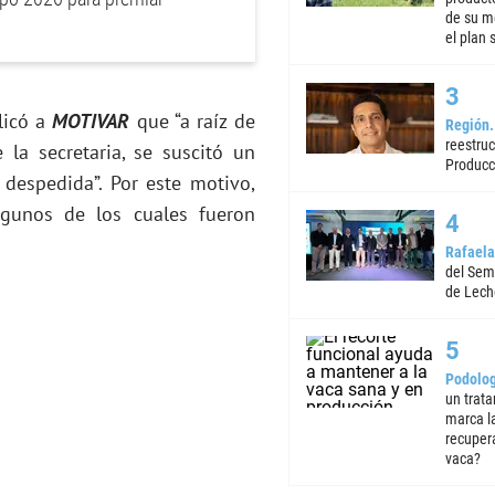
de su m
el plan 
licó a
MOTIVAR
que “a raíz de
Región
reestruc
 la secretaria, se suscitó un
Producc
despedida”. Por este motivo,
lgunos de los cuales fueron
Rafaela
del Semi
de Lech
Podolog
un trata
marca la
recuper
vaca?