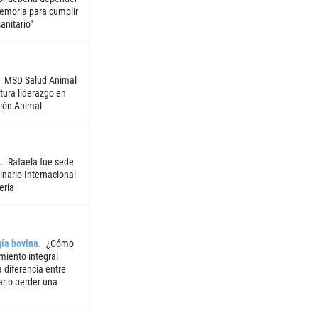
emoria para cumplir
sanitario"
MSD Salud Animal
tura liderazgo en
ión Animal
Rafaela fue sede
nario Internacional
ería
ía bovina
¿Cómo
miento integral
 diferencia entre
ar o perder una