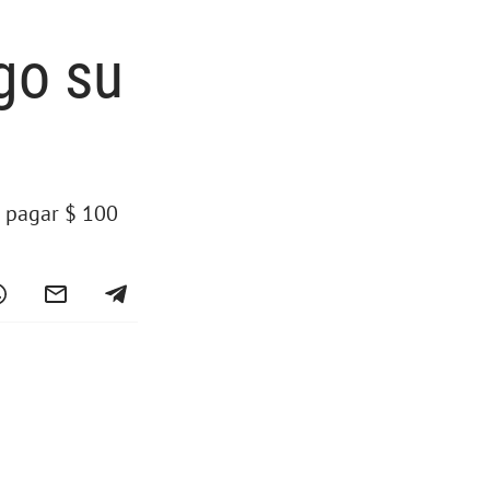
go su
a pagar $ 100