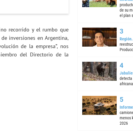
product
de su m
el plan 
ino recorrido y el rumbo que
 de inversiones en Argentina,
Región
reestruc
olución de la empresa”, nos
Producc
miembro del Directorio de la
Jabalíe
detecta
africana
Informe
camione
menos k
2026