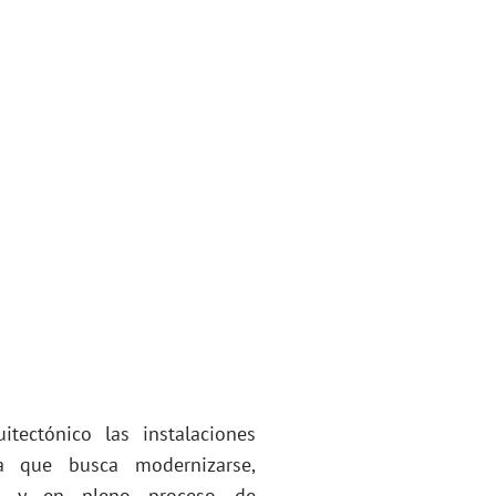
tectónico las instalaciones
a que busca modernizarse,
os y en pleno proceso de