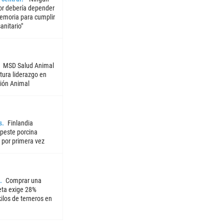
or debería depender
emoria para cumplir
sanitario"
MSD Salud Animal
tura liderazgo en
ión Animal
s
Finlandia
 peste porcina
 por primera vez
Comprar una
ta exige 28%
ilos de terneros en