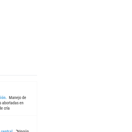
ión
Manejo de
 abortadas en
e cría
 central
"Ningún