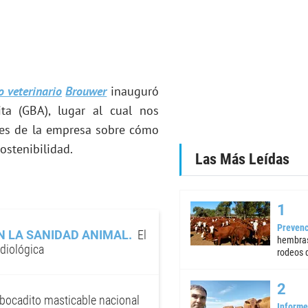
o veterinario
Brouwer
inauguró
a (GBA), lugar al cual nos
ntes de la empresa sobre cómo
ostenibilidad.
Las Más Leídas
Prevenc
 LA SANIDAD ANIMAL
El
hembras
rdiológica
rodeos d
 bocadito masticable nacional
Informe