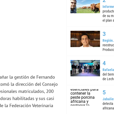
Informe
product
de su m
el plan 
Región
reestruc
Producc
Rafaela
del Semi
añar la gestión de Fernando
de Lech
 tomó la dirección del Consejo
esionales matriculados, 200
doras habilitadas y sus casi
Jabalíe
detecta
e la Federación Veterinaria
africana