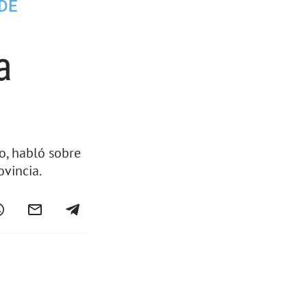
DE
a
o, habló sobre
ovincia.