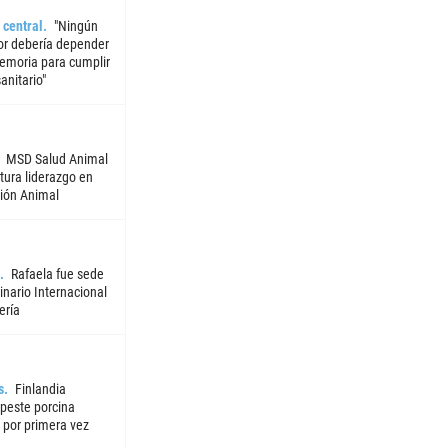
 central
"Ningún
or debería depender
emoria para cumplir
sanitario"
MSD Salud Animal
tura liderazgo en
ión Animal
Rafaela fue sede
nario Internacional
ería
s
Finlandia
 peste porcina
 por primera vez