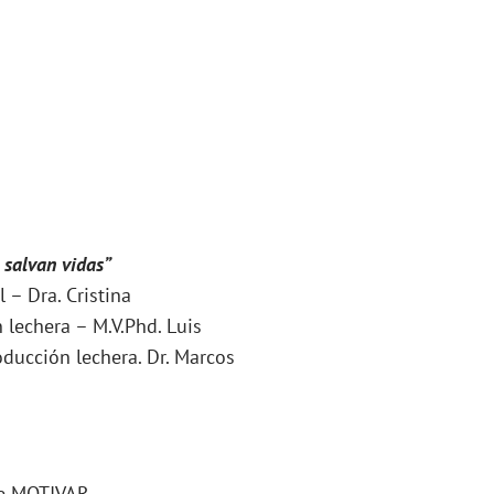
 salvan vidas”
– Dra. Cristina
 lechera – M.V.Phd. Luis
oducción lechera. Dr. Marcos
de MOTIVAR.