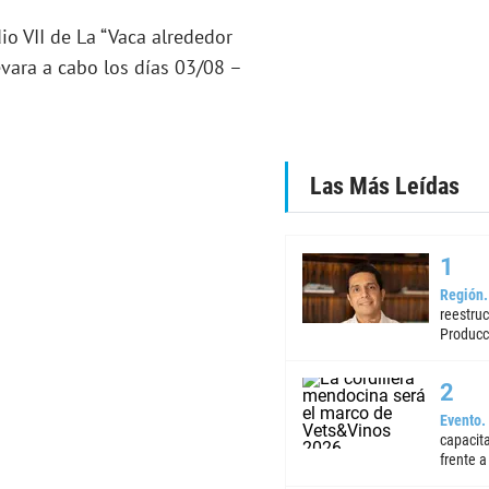
o VII de La “Vaca alrededor
evara a cabo los días 03/08 –
Las Más Leídas
Región
reestruc
Producc
Evento
capacita
frente a 