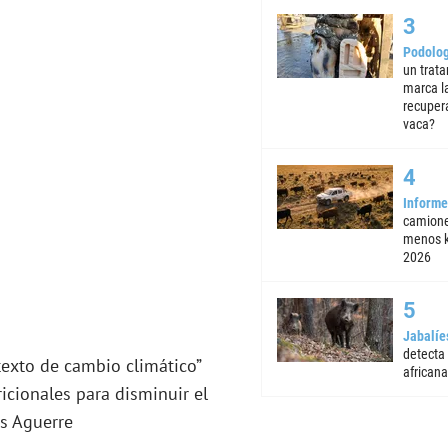
Podolog
un trata
marca la
recuper
vaca?
Informe
camione
menos k
2026
Jabalíe
detecta
texto de cambio climático”
africana
tricionales para disminuir el
as Aguerre