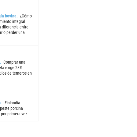
ía bovina
¿Cómo
miento integral
 diferencia entre
ar o perder una
Comprar una
ta exige 28%
ilos de terneros en
s
Finlandia
 peste porcina
 por primera vez