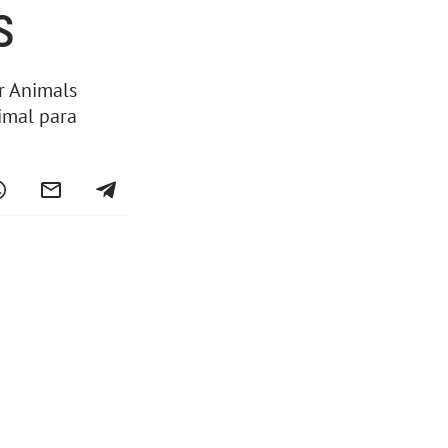
s
r Animals
imal para