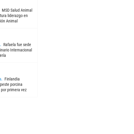
MSD Salud Animal
tura liderazgo en
ión Animal
Rafaela fue sede
nario Internacional
ería
s
Finlandia
 peste porcina
 por primera vez