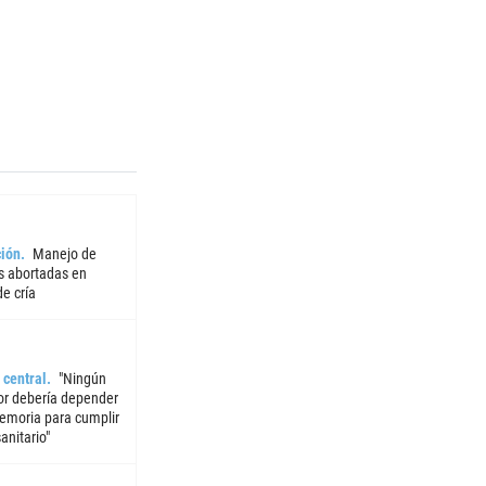
ión
Manejo de
 abortadas en
e cría
 central
"Ningún
or debería depender
emoria para cumplir
sanitario"