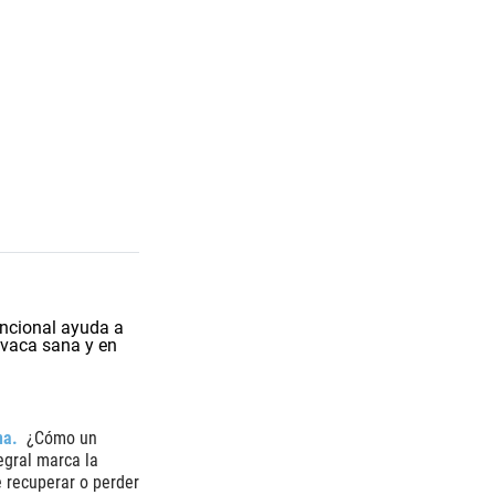
na
¿Cómo un
egral marca la
e recuperar o perder