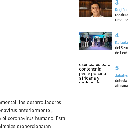
Región
reestruc
Producc
Rafaela
del Semi
de Lech
Jabalíe
detecta
africana
amental: los desarrolladores
onavirus anteriormente ,
 el coronavirus humano. Esta
nimales proporcionarán