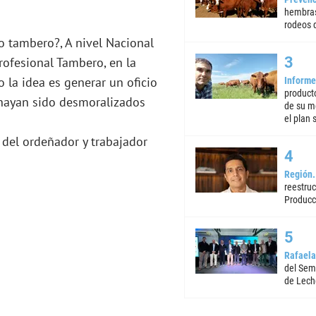
hembras
rodeos d
o tambero?, A nivel Nacional
ofesional Tambero, en la
o la idea es generar un oficio
Informe
product
hayan sido desmoralizados
de su m
el plan 
 del ordeñador y trabajador
Región
reestruc
Producc
Rafaela
del Semi
de Lech