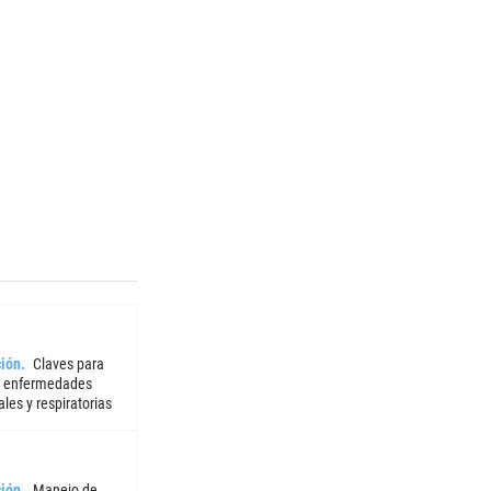
ión
Claves para
r enfermedades
iales y respiratorias
ión
Manejo de