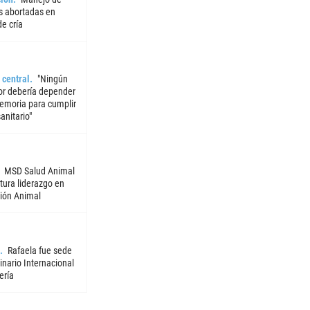
 abortadas en
e cría
 central
"Ningún
or debería depender
emoria para cumplir
sanitario"
MSD Salud Animal
tura liderazgo en
ión Animal
Rafaela fue sede
nario Internacional
ería