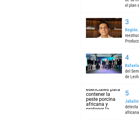
el plan 
Región
reestruc
Producc
Rafaela
del Semi
de Lech
Jabalíe
detecta
africana