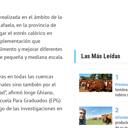
ealizada en el ámbito de la
faela, en la provincia de
ar el estrés calórico en
implementación que
limento y mejorar diferentes
Las Más Leídas
de pequeña y mediana escala.
vas en todas las cuencas
males sino también por el
Prevenc
hembras
ad”, afirmó Jorge Ghiano,
rodeos d
scuela Para Graduados (EPG)
go de las investigaciones en
Informe
product
de su m