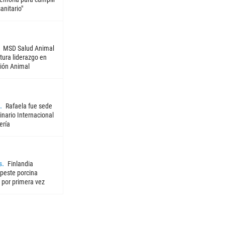
sanitario"
MSD Salud Animal
tura liderazgo en
ión Animal
Rafaela fue sede
nario Internacional
ería
s
Finlandia
 peste porcina
 por primera vez