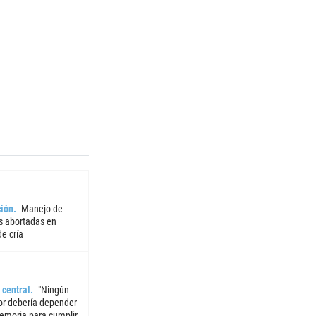
ión
Manejo de
 abortadas en
e cría
 central
"Ningún
or debería depender
emoria para cumplir