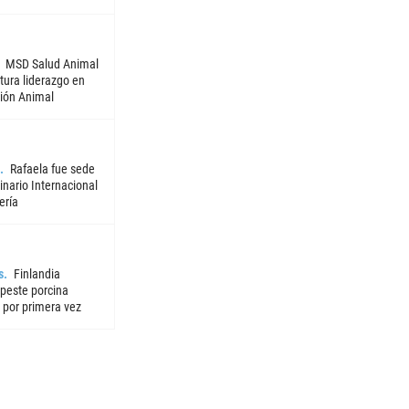
MSD Salud Animal
tura liderazgo en
ión Animal
Rafaela fue sede
nario Internacional
ería
s
Finlandia
 peste porcina
 por primera vez