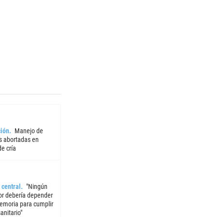
ión
Manejo de
 abortadas en
e cría
 central
"Ningún
or debería depender
emoria para cumplir
sanitario"