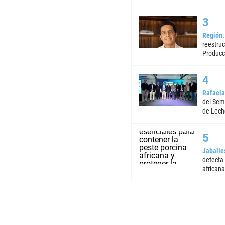
Región
reestruc
Producc
Rafaela
del Semi
de Lech
Jabalíe
detecta
africana