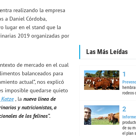
uentra realizando la empresa
s a Daniel Córdoba,
vo lugar en el stand que la
rinarias 2019 organizadas por
Las Más Leídas
texto de mercado en el cual
alimentos balanceados para
amiento actual”, nos explicó
Prevenc
hembras
es imposible quedarse quieto
rodeos d
 Katze
, la
nueva línea de
narios y nutricionistas, a
ionales de los felinos”.
Informe
product
de su m
el plan 