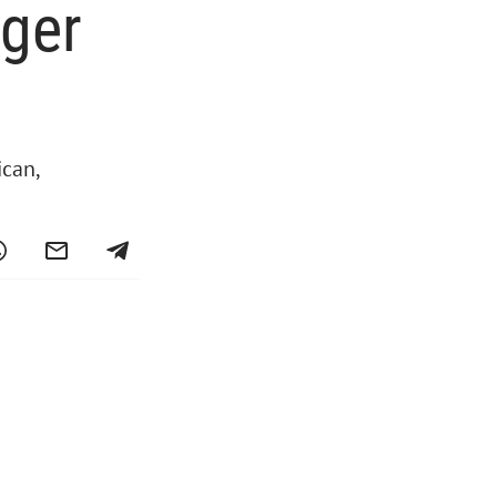
ger
ican,