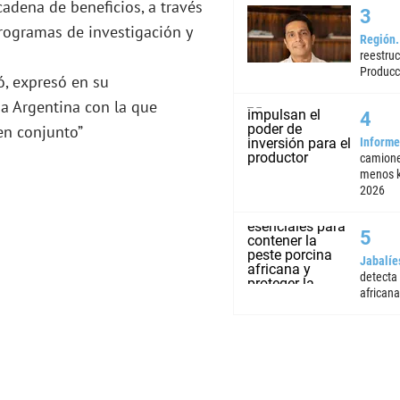
adena de beneficios, a través
programas de investigación y
Región
reestruc
Producc
ó, expresó en su
ia Argentina con la que
en conjunto”
Informe
camione
menos k
2026
Jabalíe
detecta
africana