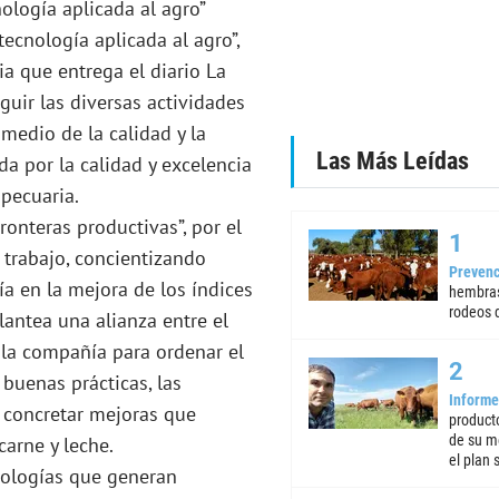
ología aplicada al agro”
cnología aplicada al agro”,
ia que entrega el diario La
guir las diversas actividades
medio de la calidad y la
Las Más Leídas
a por la calidad y excelencia
 pecuaria.
ronteras productivas”, por el
trabajo, concientizando
Prevenc
a en la mejora de los índices
hembras
rodeos d
antea una alianza entre el
e la compañía para ordenar el
buenas prácticas, las
Informe
e concretar mejoras que
product
de su m
carne y leche.
el plan 
nologías que generan