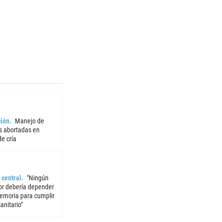
ión
Manejo de
 abortadas en
e cría
 central
"Ningún
or debería depender
emoria para cumplir
sanitario"