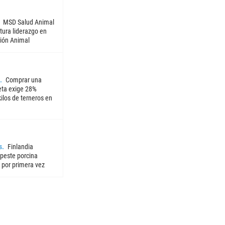
MSD Salud Animal
tura liderazgo en
ión Animal
Comprar una
ta exige 28%
ilos de terneros en
s
Finlandia
 peste porcina
 por primera vez