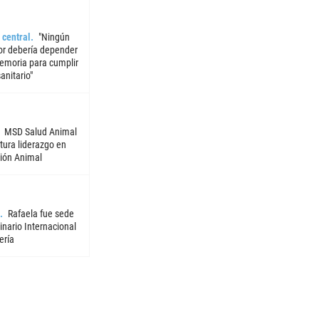
 central
"Ningún
or debería depender
emoria para cumplir
sanitario"
MSD Salud Animal
tura liderazgo en
ión Animal
Rafaela fue sede
nario Internacional
ería