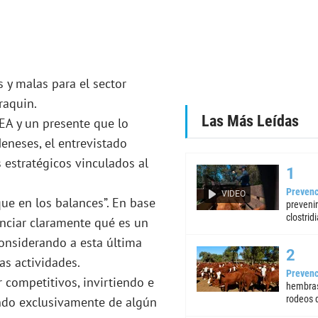
 y malas para el sector
raquin.
Las Más Leídas
EA y un presente que lo
Meneses, el entrevistado
 estratégicos vinculados al
Prevenc
VIDEO
ue en los balances”. En base
preveni
clostrid
enciar claramente qué es un
 considerando a esta última
as actividades.
Prevenc
 competitivos, invirtiendo e
hembras
rodeos d
ndo exclusivamente de algún