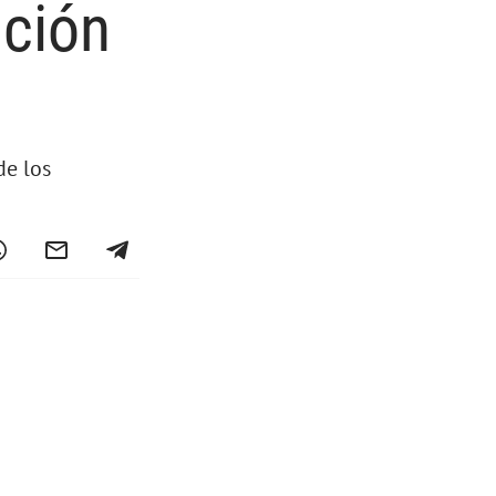
ación
de los