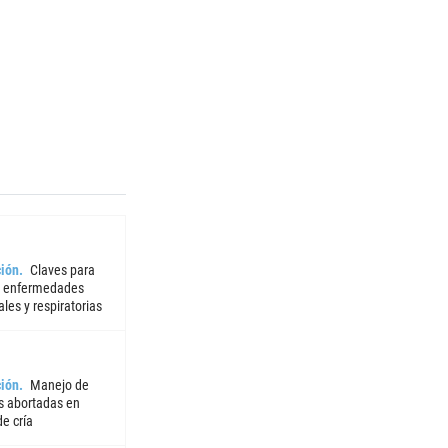
ión
Claves para
r enfermedades
iales y respiratorias
ión
Manejo de
 abortadas en
e cría