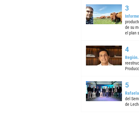
Informe
product
de su m
el plan 
Región
reestruc
Producc
Rafaela
del Semi
de Lech