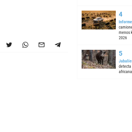
Informe
camione
menos k
2026
Jabalíe
detecta
africana