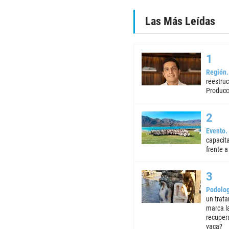
Las Más Leídas
Región
reestruc
Producc
Evento
capacita
frente a 
Podolog
un trata
marca la
recuper
vaca?