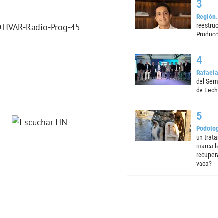
Región
reestruc
Producc
Rafaela
del Semi
de Lech
Podolog
un trata
marca la
recuper
vaca?