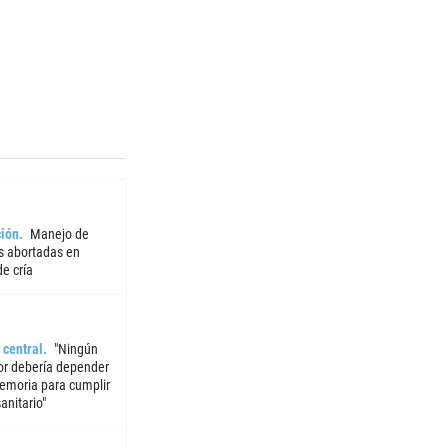
ión
Manejo de
 abortadas en
e cría
 central
"Ningún
or debería depender
emoria para cumplir
sanitario"