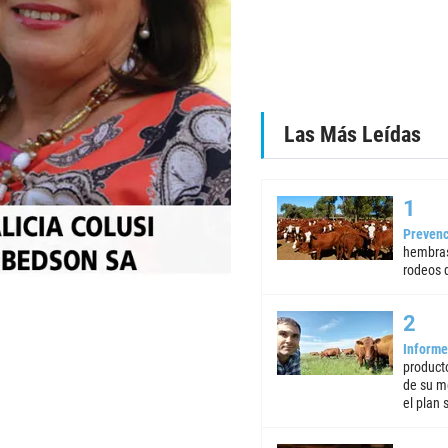
Las Más Leídas
Prevenc
hembras
rodeos d
Informe
product
de su m
el plan 