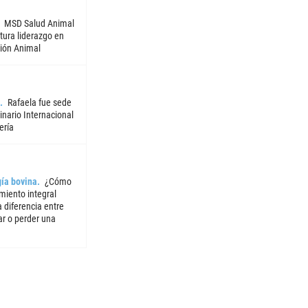
MSD Salud Animal
tura liderazgo en
ión Animal
Rafaela fue sede
nario Internacional
ería
ía bovina
¿Cómo
miento integral
 diferencia entre
ar o perder una