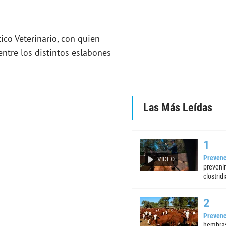
ico Veterinario, con quien
entre los distintos eslabones
Las Más Leídas
Prevenc
VIDEO
preveni
clostrid
Prevenc
hembras