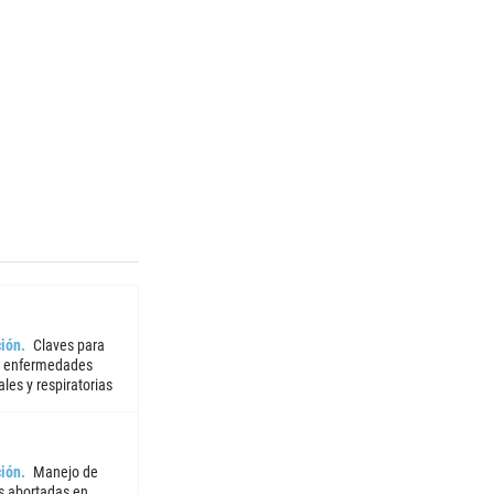
ión
Claves para
r enfermedades
iales y respiratorias
ión
Manejo de
 abortadas en