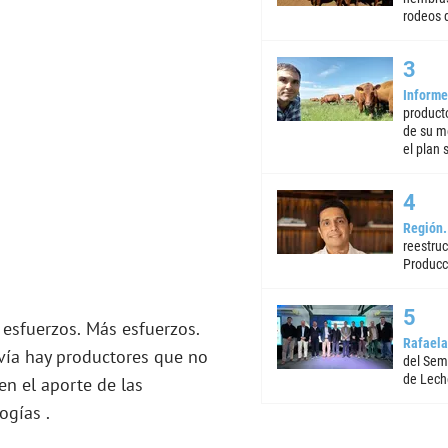
rodeos d
Informe
product
de su m
el plan 
Región
reestruc
Producc
Más esfuerzos.
Rafaela
vía hay productores que no
del Semi
de Lech
en el aporte de las
ogías .