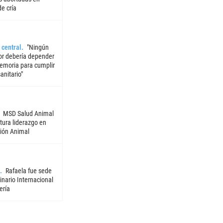
e cría
 central
"Ningún
or debería depender
emoria para cumplir
sanitario"
MSD Salud Animal
tura liderazgo en
ión Animal
Rafaela fue sede
nario Internacional
ería