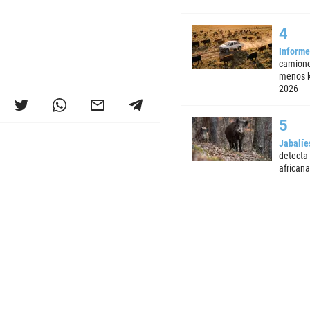
Informe
camione
menos k
2026
Jabalíe
detecta
africana