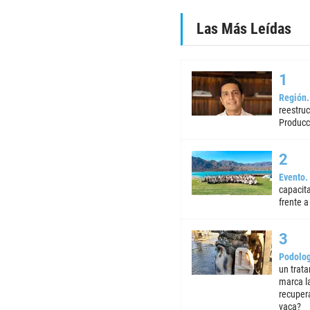
Las Más Leídas
Región
reestruc
Producc
Evento
capacita
frente a 
Podolog
un trata
marca la
recuper
vaca?