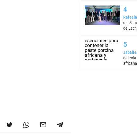
Rafaela
del Semi
de Lech
Jabalíe
detecta
africana