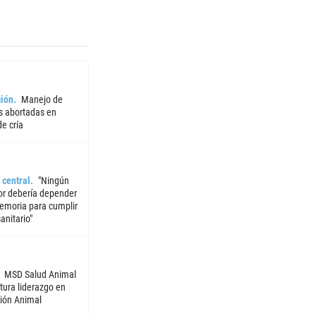
ión
Manejo de
 abortadas en
e cría
 central
"Ningún
or debería depender
emoria para cumplir
sanitario"
MSD Salud Animal
tura liderazgo en
ión Animal