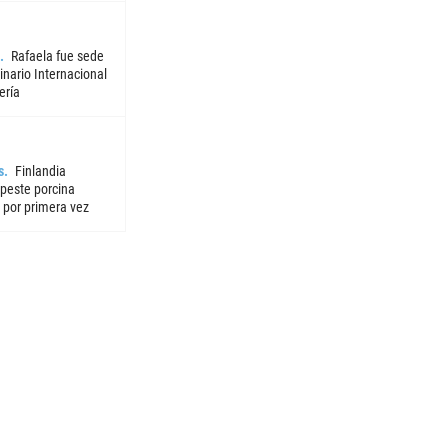
Rafaela fue sede
nario Internacional
ería
s
Finlandia
 peste porcina
 por primera vez