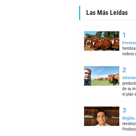
Las Más Leídas
Prevenc
hembras
rodeos d
Informe
product
de su m
el plan 
Región
reestruc
Producc