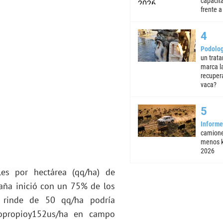
capacita
frente a 
Podolog
un trata
marca la
recuper
vaca?
Informe
camione
menos k
2026
es por hectárea (qq/ha) de
aña inició con un 75% de los
 rinde de 50 qq/ha podría
opropioy152us/ha en campo