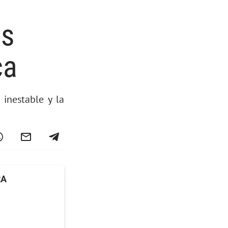
es
ca
 inestable y la
RA