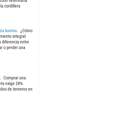
ción veterinaria
la cordillera
ía bovina
¿Cómo
miento integral
 diferencia entre
ar o perder una
Comprar una
ta exige 28%
ilos de terneros en