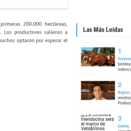
primeras 200.000 hectáreas,
Las Más Leídas
. Los productores salieron a
uchos optaron por esperar el
Prevenc
hembras
rodeos d
Región
reestruc
Producc
Evento