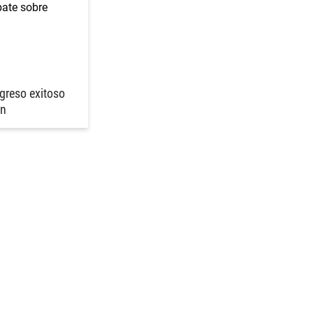
greso exitoso
ón