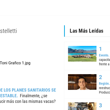
telletti
Las Más Leídas
Evento
capacita
frente a 
Región
reestruc
DE LOS PLANES SANITARIOS SE
Producc
 ESTABLE
Finalmente, ¿se
ucir más con las mismas vacas?