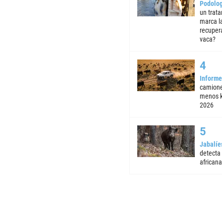
Podolog
un trata
marca la
recuper
vaca?
Informe
camione
menos k
2026
Jabalíe
detecta
africana