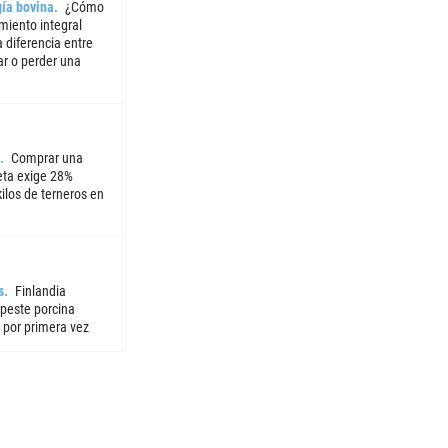
ía bovina
¿Cómo
miento integral
 diferencia entre
ar o perder una
Comprar una
ta exige 28%
ilos de terneros en
s
Finlandia
 peste porcina
 por primera vez