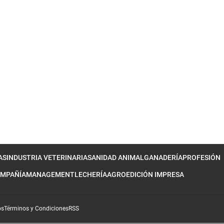
AS
INDUSTRIA VETERINARIA
SANIDAD ANIMAL
GANADERÍA
PROFESIÓN
OMPAÑÍA
MANAGEMENT
LECHERÍA
AGRO
EDICIÓN IMPRESA
os
Términos y Condiciones
RSS