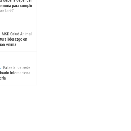
or debería depender
emoria para cumplir
sanitario"
MSD Salud Animal
tura liderazgo en
ión Animal
Rafaela fue sede
nario Internacional
ería