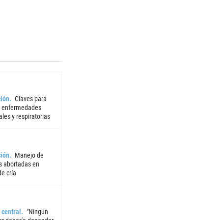
ión
Claves para
r enfermedades
iales y respiratorias
ión
Manejo de
 abortadas en
e cría
 central
"Ningún