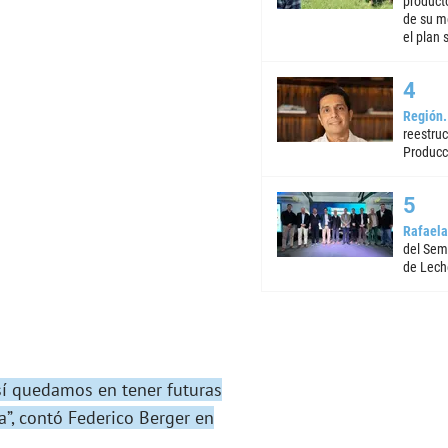
product
de su m
el plan 
Región
reestruc
Producc
Rafaela
del Semi
de Lech
sí quedamos en tener futuras
a”, contó Federico Berger en