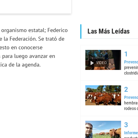
 organismo estatal; Federico
Las Más Leídas
 la Federación. Se trató de
uesto en conocerse
s para luego avanzar en
Prevenc
VIDEO
ica de la agenda.
preveni
clostrid
Prevenc
hembras
rodeos d
Informe