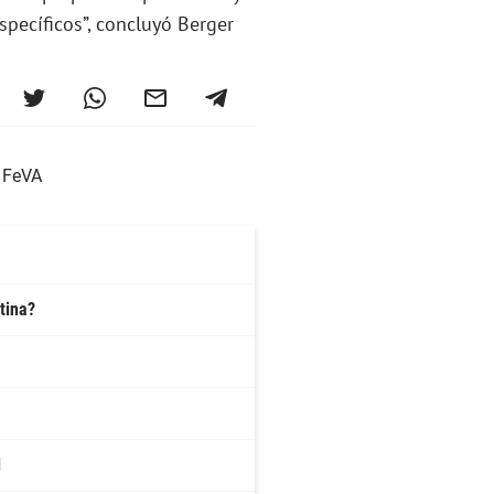
pecíficos”, concluyó Berger
FeVA
tina?
l