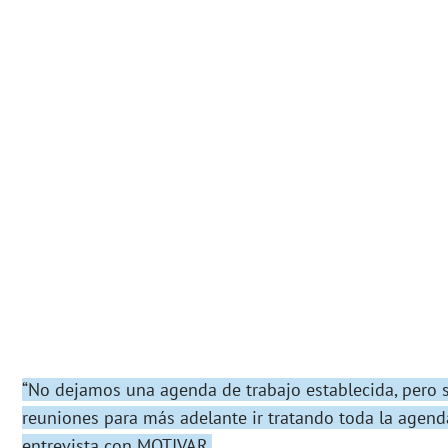
“No dejamos una agenda de trabajo establecida, pero 
reuniones para más adelante ir tratando toda la agend
entrevista con MOTIVAR.