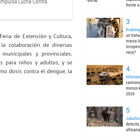
impulsa Lucha Contra
frente a 
Podolog
eria de Extensión y Cultura,
un trata
marca la
la colaboración de diversas
recuper
vaca?
 municipales y provinciales.
s para niños y adultos, y se
mo dosis contra el dengue, la
Informe
camione
menos k
2026
Jabalíe
detecta
africana