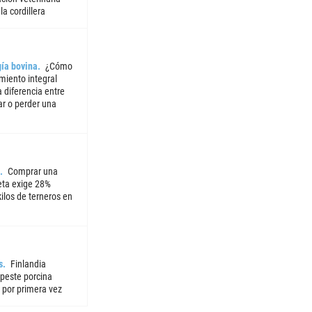
la cordillera
ía bovina
¿Cómo
miento integral
 diferencia entre
ar o perder una
Comprar una
ta exige 28%
ilos de terneros en
s
Finlandia
 peste porcina
 por primera vez