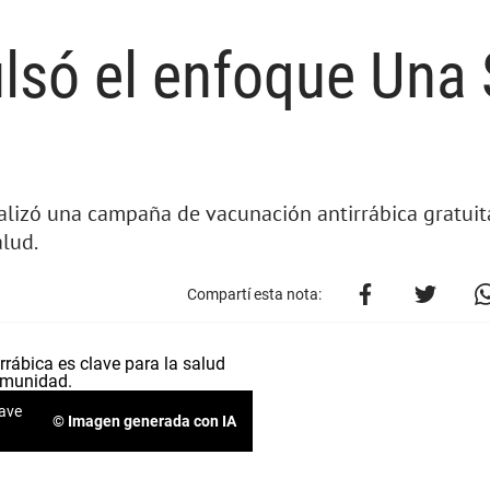
só el enfoque Una 
realizó una campaña de vacunación antirrábica gratui
lud.
Compartí esta nota:
lave
© Imagen generada con IA