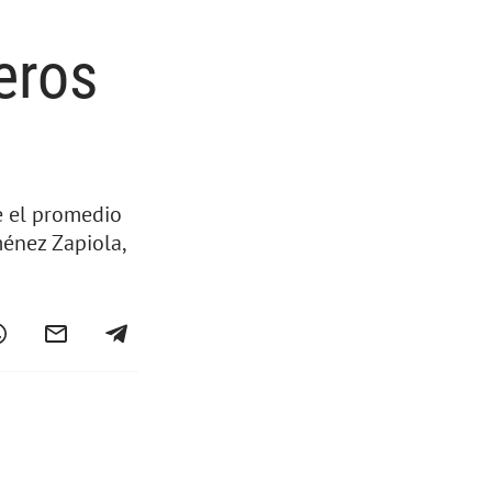
eros
e el promedio
énez Zapiola,