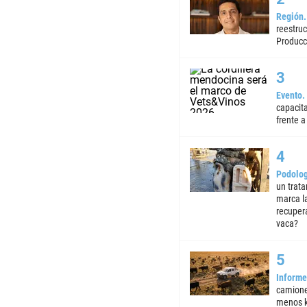
Región
reestruc
Producc
Evento
capacita
frente a 
Podolog
un trata
marca la
recuper
vaca?
Informe
camione
menos k