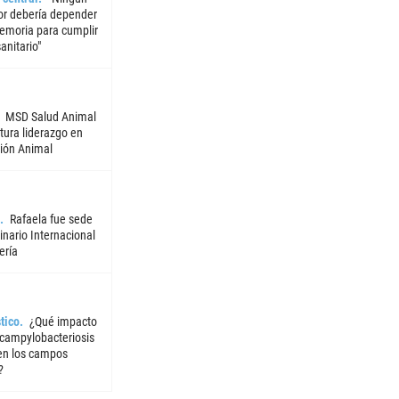
or debería depender
emoria para cumplir
sanitario"
MSD Salud Animal
tura liderazgo en
ión Animal
Rafaela fue sede
nario Internacional
ería
tico
¿Qué impacto
 campylobacteriosis
 en los campos
?