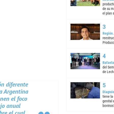
product
de su m
el plan 
Región
reestruc
Producc
Rafaela
del Semi
de Lech
n diferente
la Argentina
Diagnós
tiene la
onen el foco
genital
ujo anual
bovinos
bre el cual