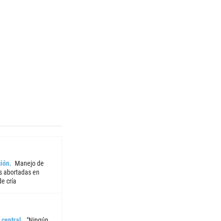
ión
Manejo de
 abortadas en
e cría
 central
"Ningún