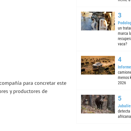
Podolog
un trata
marca la
recuper
vaca?
Informe
camione
menos k
 compañía para concretar este
2026
ores y productores de
Jabalíe
detecta
africana