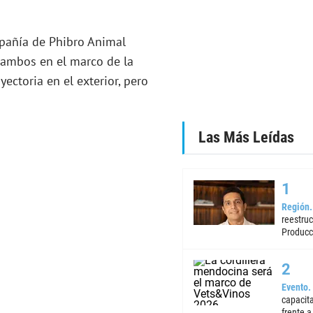
mpañía de Phibro Animal
tambos en el marco de la
ctoria en el exterior, pero
Las Más Leídas
Región
reestruc
Producc
Evento
capacita
frente a 