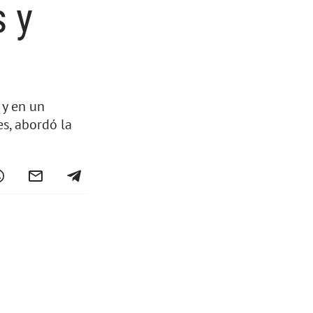
s y
 y en un
es, abordó la