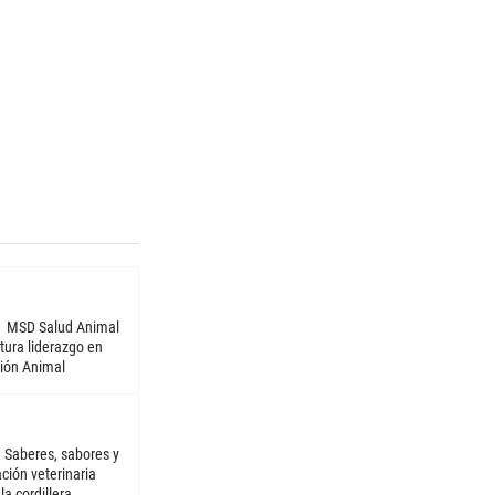
MSD Salud Animal
tura liderazgo en
ión Animal
Saberes, sabores y
ción veterinaria
la cordillera