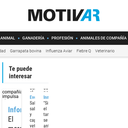
 ANIMAL
GANADERÍA
PROFESIÓN
ANIMALES DE COMPAÑÍA
idad
Garrapata bovina
Influenza Aviar
Fiebre Q
Veterinario
Te puede
interesar
Evento
Innovación
Saberes,
"Si
Informe
sabores
el
y
tambo
El
capacitación
se
veterinaria
anticipa,