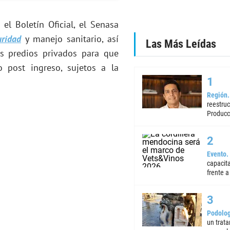
l Boletín Oficial, el Senasa
uridad
y manejo sanitario, así
Las Más Leídas
s predios privados para que
 post ingreso, sujetos a la
Región
reestruc
Producc
Evento
capacita
frente a 
Podolog
un trata