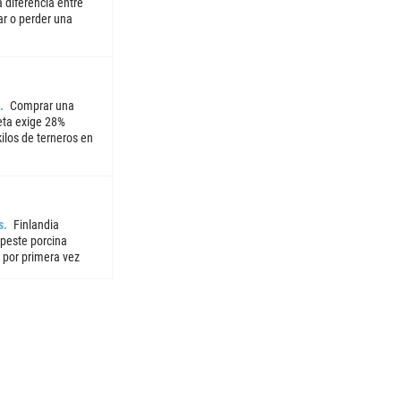
 diferencia entre
ar o perder una
Comprar una
ta exige 28%
ilos de terneros en
s
Finlandia
 peste porcina
 por primera vez