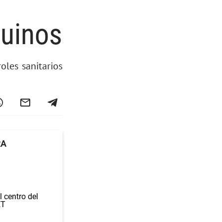
quinos
oles sanitarios
RA