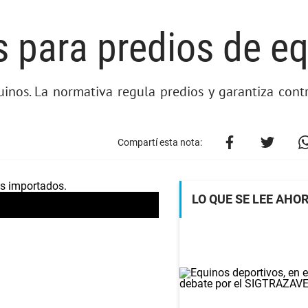
 para predios de e
uinos. La normativa regula predios y garantiza contr
Compartí esta nota:
LO QUE SE LEE AHO