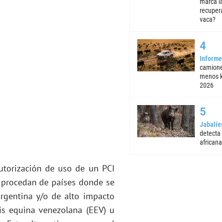
marca la
recuper
vaca?
Informe
camione
menos k
2026
Jabalíe
detecta
africana
autorización de uso de un PCI
 procedan de países donde se
rgentina y/o de alto impacto
tis equina venezolana (EEV) u