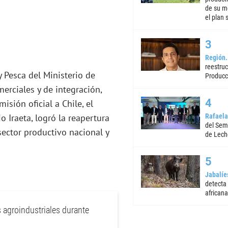
de su m
el plan 
Región
reestruc
y Pesca del Ministerio de
Producc
erciales y de integración,
misión oficial a Chile, el
o Iraeta, logró la reapertura
Rafaela
del Semi
sector productivo nacional y
de Lech
Jabalíe
detecta
africana
 agroindustriales durante