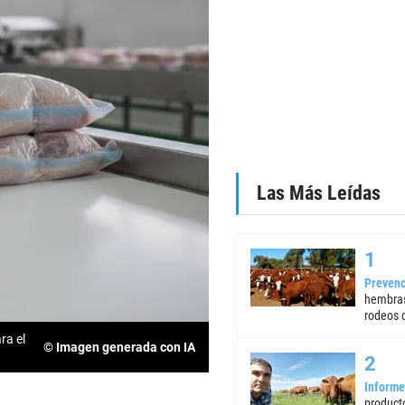
Las Más Leídas
Prevenc
hembras
rodeos d
ra el
© Imagen generada con IA
Informe
product