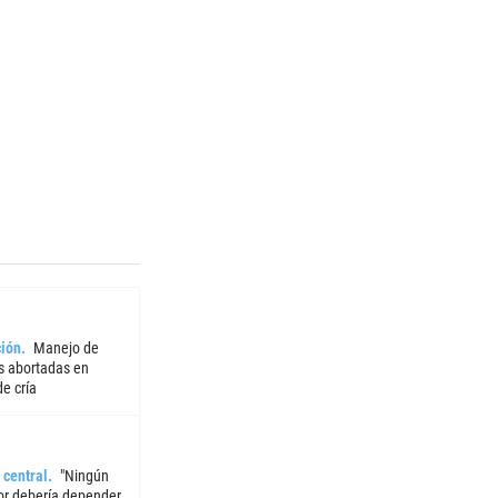
ión
Manejo de
 abortadas en
e cría
 central
"Ningún
or debería depender