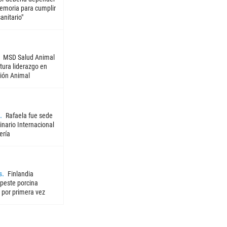
emoria para cumplir
sanitario"
MSD Salud Animal
tura liderazgo en
ión Animal
Rafaela fue sede
nario Internacional
ería
s
Finlandia
 peste porcina
 por primera vez