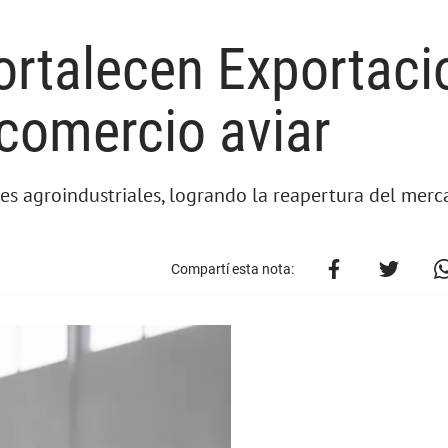
fortalecen Exportac
 comercio aviar
nes agroindustriales, logrando la reapertura del merc
Compartí esta nota: